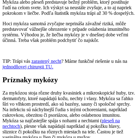
Mykóza alebo pleseň predstavuje bežný problém, ktorý postihuje
ľudí na celom svete. Ich výskyt sa neustále zvyšuje, a to aj napriek
pokrokom v liečbe. Podľa štatistík mykóza trápi až 30 % dospelých.
Hoci mykóza samotná zvyčajne neprináša závažné riziká, môže
predstavovať vážnejšie ohrozenie v prípade oslabenia imunitného
systému. Výhodou je, že liečba mykózy je v dnešnej dobe veľmi
účinná. Treba však problém podchytiť čo najskôr.
TIP: Trápi vás
zarastený necht
? Máme funkčné riešenie u nás na
jednodňovej chirurgii TU.
Príznaky mykózy
Za mykózou stoja rôzne druhy kvasiniek a mikroskopické huby, tzv.
dermatofyty, ktoré napádajú kožu, nechty i vlasy. Mykóza sa ľahko
šíri vo vlhkom prostredí, ako sú bazény, sauny či spoločné sprchy.
Na infekciu sú náchylnejší ľudia s inými ochoreniami, napríklad
cukrovkou, obezitou či psoriázou, alebo oslabenou imunitou.
Mykóza sa najčastejšie spája s nohami a nechtami
(
pleseň na
nechtoch
)
, plesne však napádajú napríklad aj pokožku hlavy,
sliznice či pokožku na rôznych miestach na tele. Častou je tiež
vaginálna mykóza u žien
či
mykóza u mužov
.