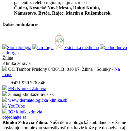
pacienti z celého regiónu, najmä z miest:
Čadca, Kysucké Nové Mesto, Dolný Kubín,
Námestovo, Bytča, Rajec, Martin a Ružomberok
.
Ďalšie ambulancie
Stomatológia
Urológia
Estetická medicína
Jednodňová
chirurgia
Žilina
Klinika
zdravia
OC Tambor Prielohy 8430/1B, 010 07, Žilina - Solinky
/
Na
mape
+421 950 526 846
FB:
Klinika Zdravia
zilina@klinikazdravia.sk
www.dermatologicka-klinika.sk
YouTube
IG:
klinikazdravia
objednajte sa
Klinika Zdravia Žilina
. Naša dermatologická ambulancia v Žiline
poskytuje komplexnú starostlivosť o zdravie kože pre dospelých aj