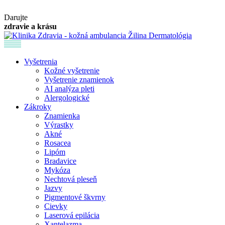
Darujte
zdravie a krásu
Dermatológia
Vyšetrenia
Kožné vyšetrenie
Vyšetrenie znamienok
AI analýza pleti
Alergologické
Zákroky
Znamienka
Výrastky
Akné
Rosacea
Lipóm
Bradavice
Mykóza
Nechtová pleseň
Jazvy
Pigmentové škvrny
Cievky
Laserová epilácia
Xantelazma