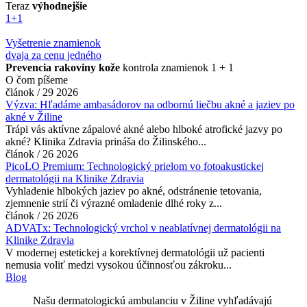
Teraz
výhodnejšie
1+1
Vyšetrenie znamienok
dvaja za cenu jedného
Prevencia rakoviny kože
kontrola znamienok 1 + 1
O čom
píšeme
článok /
29 2026
Výzva: Hľadáme ambasádorov na odbornú liečbu akné a jaziev po
akné v Žiline
Trápi vás aktívne zápalové akné alebo hlboké atrofické jazvy po
akné? Klinika Zdravia prináša do Žilinského...
článok /
26 2026
PicoLO Premium: Technologický prielom vo fotoakustickej
dermatológii na Klinike Zdravia
Vyhladenie hlbokých jaziev po akné, odstránenie tetovania,
zjemnenie strií či výrazné omladenie dlhé roky z...
článok /
26 2026
ADVATx: Technologický vrchol v neablatívnej dermatológii na
Klinike Zdravia
V modernej estetickej a korektívnej dermatológii už pacienti
nemusia voliť medzi vysokou účinnosťou zákroku...
Blog
Našu dermatologickú ambulanciu v Žiline vyhľadávajú