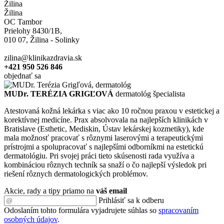
Žilina
Žilina
OC Tambor
Prielohy 8430/1B,
010 07, Žilina - Solinky
zilina@klinikazdravia.sk
+421 950 526 846
objednať sa
MUDr. TERÉZIA GRIGĽOVÁ
dermatológ špecialista
Atestovaná kožná lekárka s viac ako 10 ročnou praxou v estetickej a
korektívnej medicíne. Prax absolvovala na najlepších klinikách v
Bratislave (Esthetic, Mediskin, Ústav lekárskej kozmetiky), kde
mala možnosť pracovať s rôznymi laserovými a terapeutickými
prístrojmi a spolupracovať s najlepšími odborníkmi na estetickú
dermatológiu. Pri svojej práci tieto skúsenosti rada využíva a
kombináciou rôznych techník sa snaží o čo najlepší výsledok pri
riešení rôznych dermatologických problémov.
Akcie, rady a tipy priamo na
váš email
Prihlásiť sa k odberu
Odoslaním tohto formulára vyjadrujete súhlas so
spracovaním
osobných údajov
.