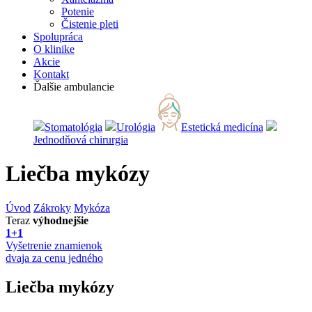
Potenie
Čistenie pleti
Spolupráca
O klinike
Akcie
Kontakt
Ďalšie ambulancie
Stomatológia
Urológia
Estetická medicína
Jednodňová chirurgia
Liečba mykózy
Úvod
Zákroky
Mykóza
Teraz
výhodnejšie
1+1
Vyšetrenie znamienok
dvaja za cenu jedného
Liečba mykózy