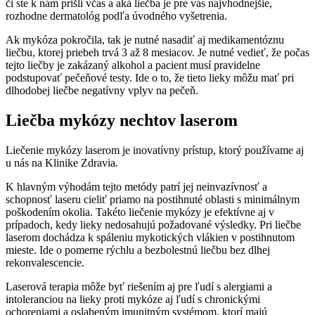
či ste k nám prišli včas a aká liečba je pre vás najvhodnejšie,
rozhodne dermatológ podľa úvodného vyšetrenia.
Ak mykóza pokročila, tak je nutné nasadiť aj medikamentóznu
liečbu, ktorej priebeh trvá 3 až 8 mesiacov. Je nutné vedieť, že počas
tejto liečby je zakázaný alkohol a pacient musí pravidelne
podstupovať pečeňové testy. Ide o to, že tieto lieky môžu mať pri
dlhodobej liečbe negatívny vplyv na pečeň.
Liečba mykózy nechtov laserom
Liečenie mykózy laserom je inovatívny prístup, ktorý používame aj
u nás na Klinike Zdravia.
K hlavným výhodám tejto metódy patrí jej neinvazívnosť a
schopnosť laseru cieliť priamo na postihnuté oblasti s minimálnym
poškodením okolia. Takéto liečenie mykózy je efektívne aj v
prípadoch, kedy lieky nedosahujú požadované výsledky. Pri liečbe
laserom dochádza k spáleniu mykotických vlákien v postihnutom
mieste. Ide o pomerne rýchlu a bezbolestnú liečbu bez dlhej
rekonvalescencie.
Laserová terapia môže byť riešením aj pre ľudí s alergiami a
intoleranciou na lieky proti mykóze aj ľudí s chronickými
ochoreniami a oslabeným imunitným systémom, ktorí majú