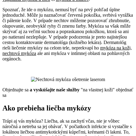
Spoznať, že ide o mykózu, nemusí byť na prvý pohľad úplne
jednoduché. Môže ju naznačovať červená pokožka, svrbivá vyrážka
či pálenie kože. V prípade nechtov môžeme pozorovať zhrubnutie,
olupovanie, neobvyklé ryhy či zmenu farby. Mykóza sa však môže
skrývať aj za veľmi suchou a popraskanou pokožkou, ktorá sa ani
po natieraní nezlepšuje. V prípade podozrenia je preto najistejšou
cestou kontaktovanie dermatológa (kožného lekára). Dermatológ
rieši liečenie mykózy na celom tele, neprekvapí ho
mykóza na kož
i,
nechtová mykóza
ale ani mykóza v intímnej oblasti na pohlavných
orgánoch.
Objednajte sa
a vyskúšajte naše služby
"na vlastnej koži"
objednať
sa
Ako prebieha liečba mykózy
Trápi aj vás mykóza? Liečba, ak sa zachytí včas, nie je vôbec
náročná a netreba sa jej obávať. V počiatkoch infekcie si vystačíte s
lokálnou liečbou antimykotickými kúpeľmi, krémami či lakmi. To,