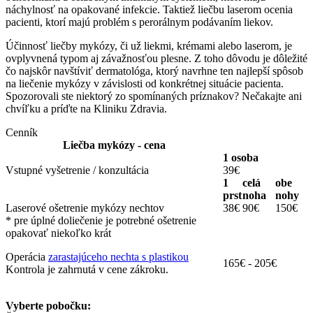
náchylnosť na opakované infekcie. Taktiež liečbu laserom ocenia
pacienti, ktorí majú problém s perorálnym podávaním liekov.
Účinnosť liečby mykózy, či už liekmi, krémami alebo laserom, je
ovplyvnená typom aj závažnosťou plesne. Z toho dôvodu je dôležité
čo najskôr navštíviť dermatológa, ktorý navrhne ten najlepší spôsob
na liečenie mykózy v závislosti od konkrétnej situácie pacienta.
Spozorovali ste niektorý zo spomínaných príznakov? Nečakajte ani
chvíľku a príďte na Kliniku Zdravia.
Cenník
Liečba mykózy - cena
1 osoba
Vstupné vyšetrenie / konzultácia
39€
1
celá
obe
prst
noha
nohy
Laserové ošetrenie mykózy nechtov
38€
90€
150€
* pre úplné doliečenie je potrebné ošetrenie
opakovať niekoľko krát
Operácia
zarastajúceho nechta s plastikou
165€ - 205€
Kontrola je zahrnutá v cene zákroku.
Vyberte pobočku: