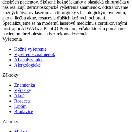
detských pacientov. Skúsené kožné lekárky a plastická chirurgička u
nás realizujú dermatoskopické vyšetrenia znamienok, odstraňovanie
kožných útvarov laserom aj chirurgicky s histologickým overením,
ako aj liečbu akné, rosacey a ďalších kožných ochorení.
Špecializujeme sa na modernú laserovú medicínu s certifikovanými
prístrojmi ADVATx a PicoLO Premium, vďaka ktorým pomáhame
pacientom bezbolestne a bez rekonvalescencie.
Vyšetrenia
Kožné vyšetrenie
Vyšetrenie znamienok
AI analýza pleti
Alergologické
Zákroky
Znamienka
Výrastky
Akné
Rosacea
Lipóm
Bradavice
Zákroky
Mykóza