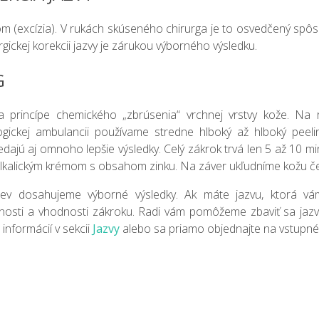
lom (excízia). V rukách skúseného chirurga je to osvedčený spô
urgickej korekcii jazvy je zárukou výborného výsledku.
G
a princípe chemického „zbrúsenia“ vrchnej vrstvy kože. Na 
ogickej ambulancii používame stredne hlboký až hlboký peeli
ajú aj omnoho lepšie výsledky. Celý zákrok trvá len 5 až 10 mi
alkalickým krémom s obsahom zinku. Na záver ukľudníme kožu 
iev dosahujeme výborné výsledky. Ak máte jazvu, ktorá v
osti a vhodnosti zákroku. Radi vám pomôžeme zbaviť sa jazv
c informácií v sekcii
Jazvy
alebo sa priamo objednajte na vstupné 