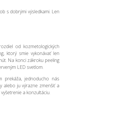
sob s dobrými výsledkami. Len
rozdiel od kozmetologických
ng, ktorý smie vykonávať len
nút. Na konci zákroku peeling
červeným LED svetlom.
ám prekáža, jednoducho nás
y alebo ju výrazne zmenšiť a
vyšetrenie a konzultáciu.