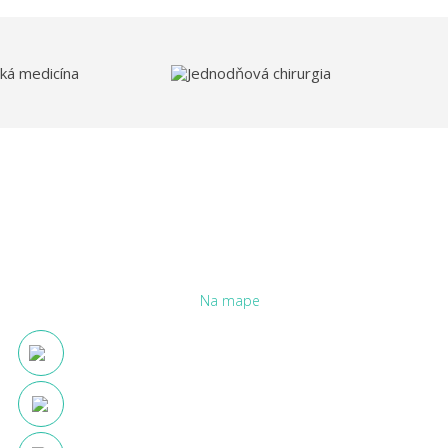
cká medicína
Jednodňová chirurgia
RAVIA
0/1B, 010 07, Žilina - Solinky
/
Na mape
FB:
Klinika Zdravia
www.dermatologicka-klinika.sk