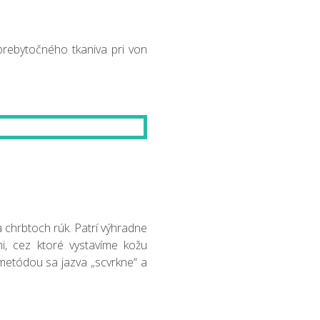
prebytočného tkaniva pri von
a chrbtoch rúk. Patrí výhradne
mi, cez ktoré vystavíme kožu
 metódou sa jazva „scvrkne“ a