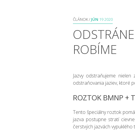
ČLÁNOK /
JÚN
19 2020
ODSTRÁNEN
ROBÍME
Jazvy odstraňujeme nielen z
odstraňovania jaziev, ktoré po
ROZTOK BMNP + T
Tento špeciálny roztok pomáh
jazva postupne stratí cievn
čerstvých jazvách vypuklého 