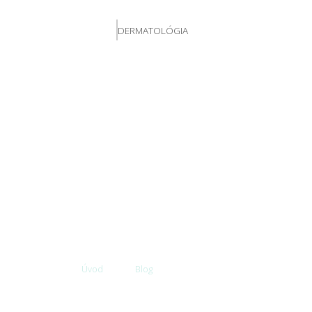
DERMATOLÓGIA
BLOG
Úvod
Blog
Odstránenie jazvy – 5 metód, 