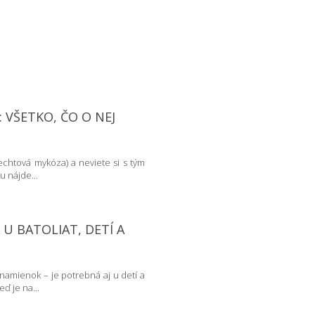
 VŠETKO, ČO O NEJ
echtová mykóza) a neviete si s tým
u nájde...
U BATOLIAT, DETÍ A
namienok – je potrebná aj u detí a
ď je na...