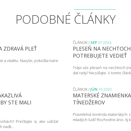
PODOBNÉ
ČLÁNKY
ČLÁNOK /
SEP
07 2024
A ZDRAVÁ PLEŤ
PLESEŇ NA NECHTOCH:
POTREBUJETE VEDIEŤ
ie a vitalitu. Navyše, pokožka tváre
Trápi vás pleseň na nechtoch (n
dať rady? Nezúfajte. V tomto článk
ČLÁNOK /
JÚN
19 2020
ÁKAZLIVÁ
MATERSKÉ ZNAMIENKA 
BY STE MALI
TÍNEDŽEROV
Pravidelná kontrola materských z
mladých ľudí? Rozhodne áno. Aj ke
ohách? Prečítajte si, ako udržať
 riadk...