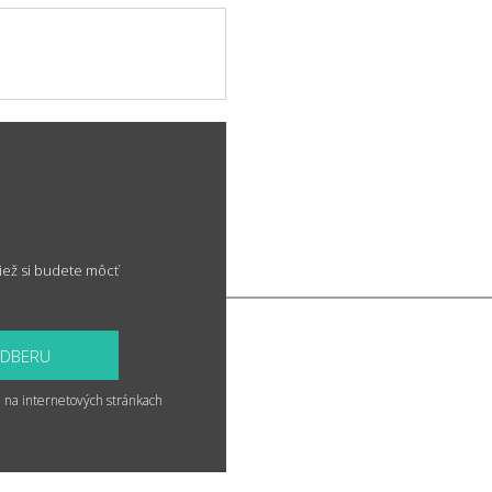
iež si budete môcť
ODBERU
 na internetových stránkach