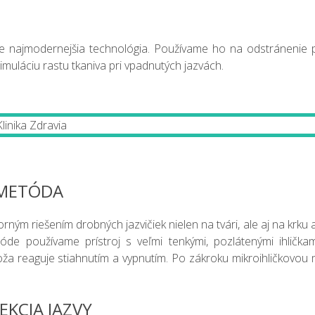
íne najmodernejšia technológia. Používame ho na odstránenie 
timuláciu rastu tkaniva pri vpadnutých jazvách.
 METÓDA
rným riešením drobných jazvičiek nielen na tvári, ale aj na krku 
tóde používame prístroj s veľmi tenkými, pozlátenými ihlička
oža reaguje stiahnutím a vypnutím. Po zákroku mikroihličkovou
EKCIA JAZVY