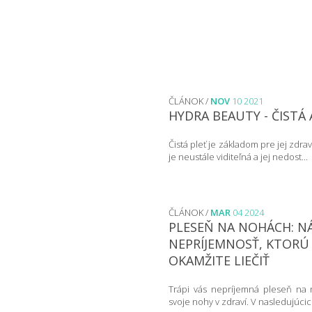
ČLÁNOK /
NOV
10 2021
HYDRA BEAUTY - ČISTÁ 
Čistá pleť je základom pre jej zdrav
je neustále viditeľná a jej nedost...
ČLÁNOK /
MAR
04 2024
PLESEŇ NA NOHÁCH: N
NEPRÍJEMNOSŤ, KTORÚ 
OKAMŽITE LIEČIŤ
Trápi vás nepríjemná pleseň na n
svoje nohy v zdraví. V nasledujúcich