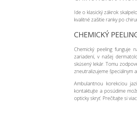
Ide o klasický zákrok skalpe
kvalitné zašitie ranky po chir
CHEMICKÝ PEELIN
Chemický peeling funguje n
zariadení, v našej dermatol
skúsený lekár. Tomu zodpoved
zneutralizujeme špeciálnym 
Ambulantnou korekciou jaz
kontaktujte a posúdime možn
opticky skryť. Prečítajte si via