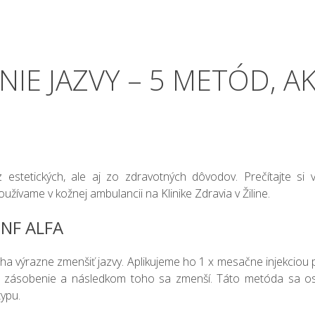
IE JAZVY – 5 METÓD, A
 estetických, ale aj zo zdravotných dôvodov. Prečítajte si
užívame v kožnej ambulancii na Klinike Zdravia v Žiline.
NF ALFA
a výrazne zmenšiť jazvy. Aplikujeme ho 1 x mesačne injekciou p
e zásobenie a následkom toho sa zmenší. Táto metóda sa osv
typu.