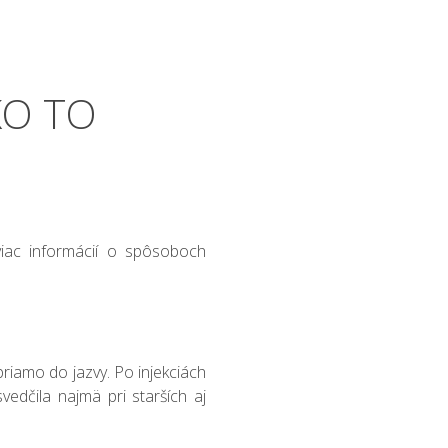
KO TO
 viac informácií o spôsoboch
riamo do jazvy. Po injekciách
edčila najmä pri starších aj