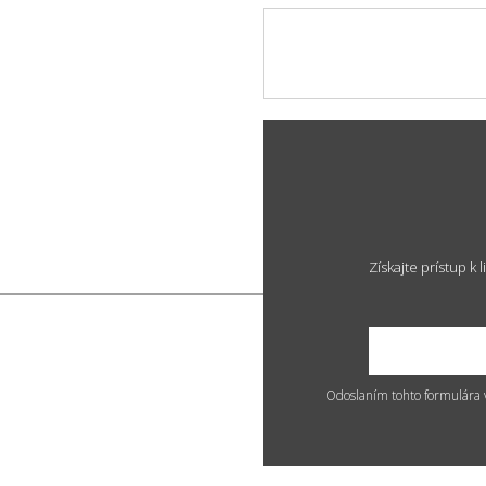
Získajte prístup 
Odoslaním tohto formulára 