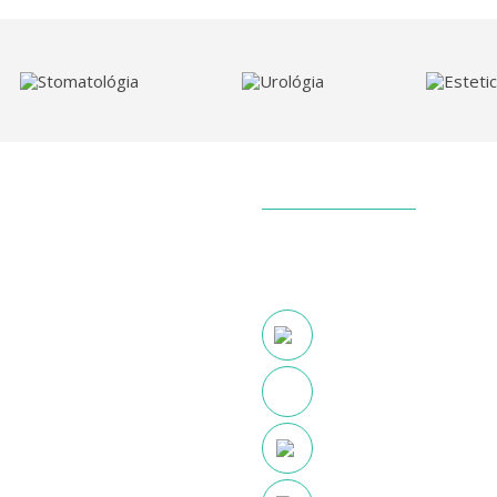
Stomatológia
Urológia
Esteti
KLINIKA
ZD
OC Tambor Prielohy 843
+421 950 526 846
zilina@klinikazdravia.sk