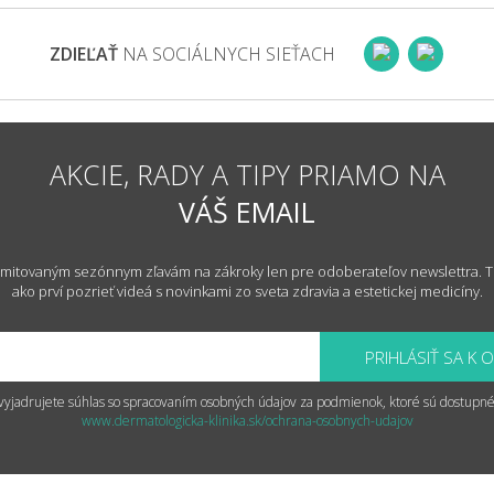
ZDIEĽAŤ
NA SOCIÁLNYCH SIEŤACH
AKCIE, RADY A TIPY PRIAMO NA
VÁŠ EMAIL
k limitovaným sezónnym zľavám na zákroky len pre odoberateľov newslettra. T
ako prví pozrieť videá s novinkami zo sveta zdravia a estetickej medicíny.
PRIHLÁSIŤ SA K 
vyjadrujete súhlas so spracovaním osobných údajov za podmienok, ktoré sú dostupné
www.dermatologicka-klinika.sk/ochrana-osobnych-udajov