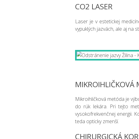
CO2 LASER
Laser je v estetickej medic
vypuklých jazvách, ale aj na s
MIKROIHLIČKOVÁ
Mikroihličková metóda je výbo
do rúk lekára. Pri tejto me
vysokofrekvenčnej energii. K
teda opticky zmenší.
CHIRURGICKÁ KOR